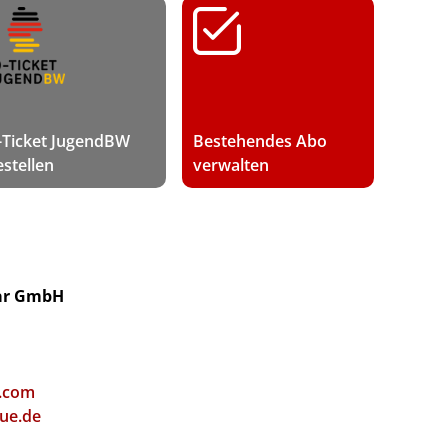
-Ticket JugendBW
Bestehendes Abo
estellen
verwalten
ar GmbH
.com
ue.de