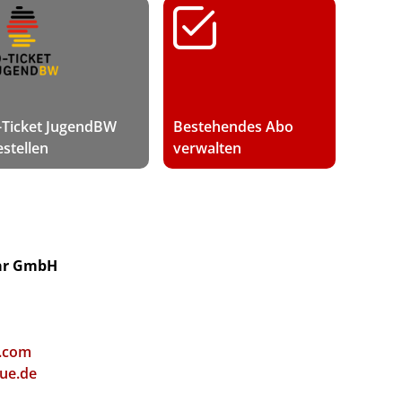
-Ticket JugendBW
Bestehendes Abo
estellen
verwalten
ar GmbH
.com
ue.de