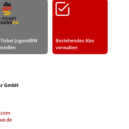
-Ticket JugendBW
Bestehendes Abo
estellen
verwalten
ar GmbH
.com
ue.de