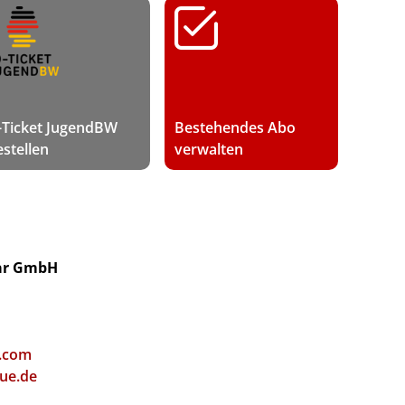
-Ticket JugendBW
Bestehendes Abo
estellen
verwalten
ar GmbH
.com
ue.de