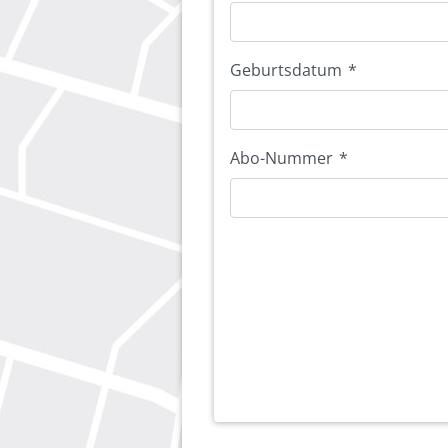
Geburtsdatum
*
Abo-Nummer
*