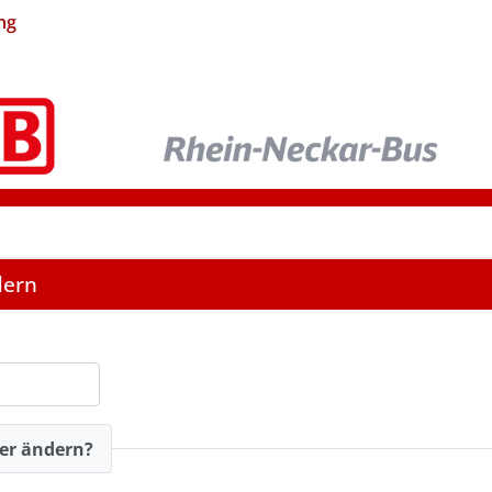
ng
dern
er ändern?