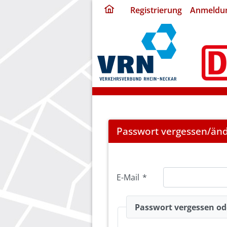
ding
Registrierung
Anmeldu
home
page
Password
Passwort vergessen/än
Forgotten
E-Mail
*
Passwort vergessen od