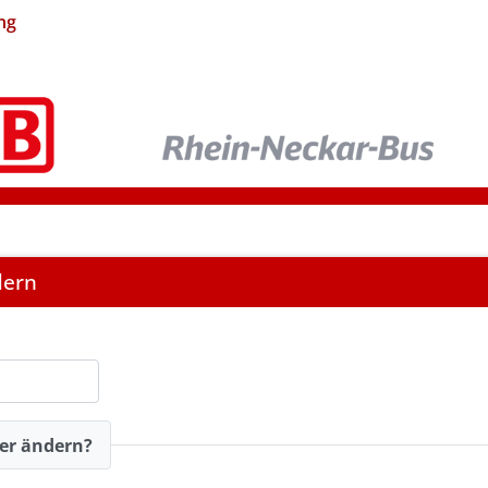
ng
dern
er ändern?