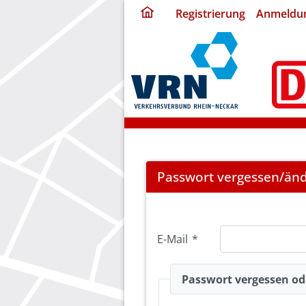
ding
Registrierung
Anmeldu
home
page
Password
Passwort vergessen/än
Forgotten
E-Mail
*
Passwort vergessen od