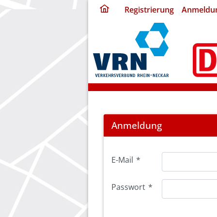
ding
Registrierung
Anmeldu
home
page
Login
Anmeldung
E-Mail
*
Passwort
*